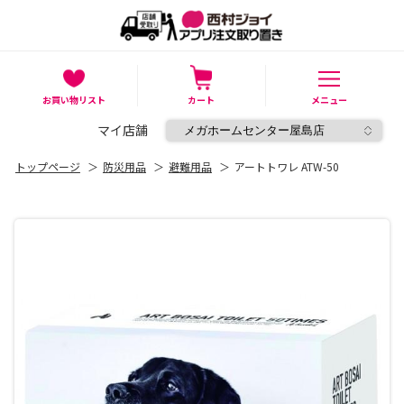
お買い物リスト
カート
メニュー
マイ店舗
トップページ
＞
防災用品
＞
避難用品
＞
アートトワレ ATW-50