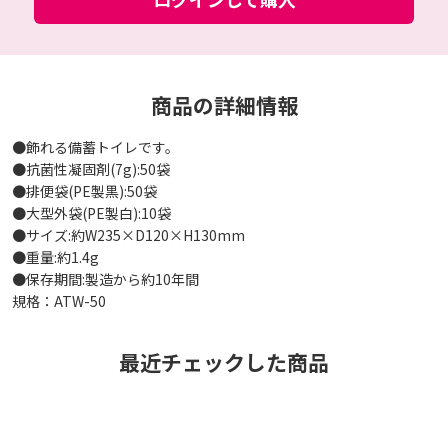
商品の詳細情報
●飾れる備蓄トイレです。
●抗菌性凝固剤(7g):50袋
●排便袋(PE製黒):50袋
●大型外袋(PE製白):10袋
●サイズ:約W235×D120×H130mm
●重量:約1.4g
●保存期間:製造から約10年間
規格：ATW-50
最近チェックした商品