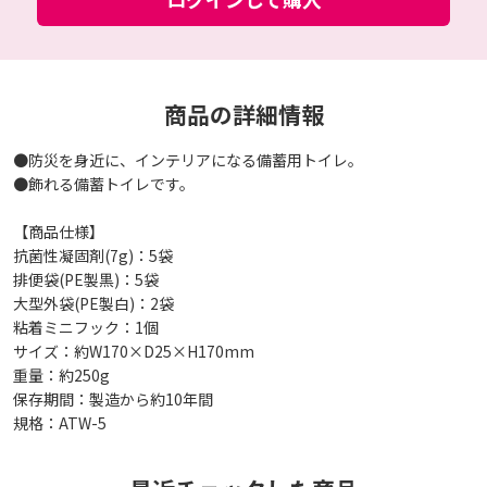
商品の詳細情報
●防災を身近に、インテリアになる備蓄用トイレ。
●飾れる備蓄トイレです。
【商品仕様】
抗菌性凝固剤(7g)：5袋
排便袋(PE製黒)：5袋
大型外袋(PE製白)：2袋
粘着ミニフック：1個
サイズ：約W170×D25×H170mm
重量：約250g
保存期間：製造から約10年間
規格：ATW-5