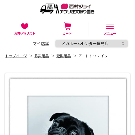
お買い物リスト
カート
メニュー
マイ店舗
トップページ
＞
防災用品
＞
避難用品
＞
アートトワレ イヌ