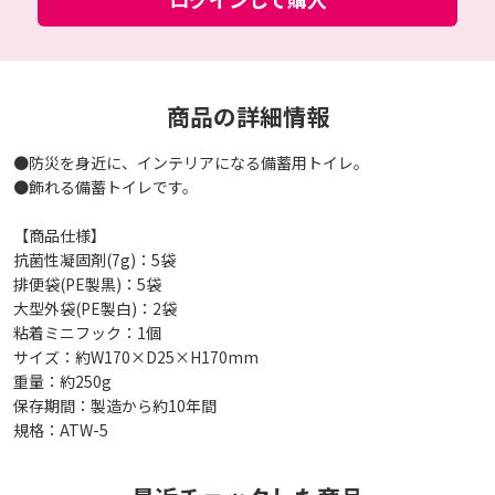
商品の詳細情報
●防災を身近に、インテリアになる備蓄用トイレ。
●飾れる備蓄トイレです。
【商品仕様】
抗菌性凝固剤(7g)：5袋
排便袋(PE製黒)：5袋
大型外袋(PE製白)：2袋
粘着ミニフック：1個
サイズ：約W170×D25×H170mm
重量：約250g
保存期間：製造から約10年間
規格：ATW-5