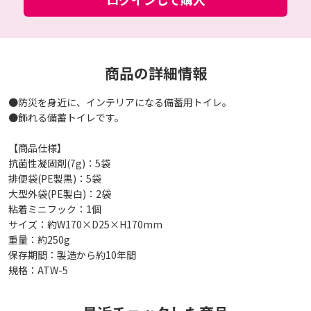
商品の詳細情報
●防災を身近に、インテリアになる備蓄用トイレ。
●飾れる備蓄トイレです。
【商品仕様】
抗菌性凝固剤(7g)：5袋
排便袋(PE製黒)：5袋
大型外袋(PE製白)：2袋
粘着ミニフック：1個
サイズ：約W170×D25×H170mm
重量：約250g
保存期間：製造から約10年間
規格：ATW-5