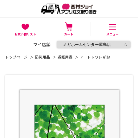
お買い物リスト
カート
メニュー
マイ店舗
トップページ
＞
防災用品
＞
避難用品
＞
アートトワレ 新緑